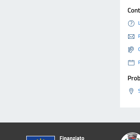
Cont
Prob