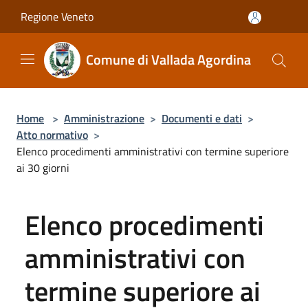
Salta al contenuto principale
Regione Veneto
Comune di Vallada Agordina
Home
>
Amministrazione
>
Documenti e dati
>
Atto normativo
>
Elenco procedimenti amministrativi con termine superiore
ai 30 giorni
Elenco procedimenti
amministrativi con
termine superiore ai