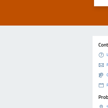
Cont
Prob