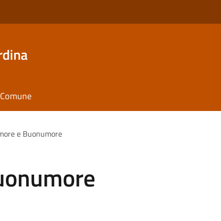
rdina
il Comune
Amore e Buonumore
Buonumore