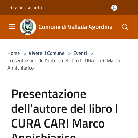
Salta al contenuto principale
Regione Veneto
Comune di Vallada Agordina
Home
>
Vivere il Comune
>
Eventi
>
Presentazione dell'autore del libro I CURA CARI Marco
Annichiarico
Presentazione
dell'autore del libro I
CURA CARI Marco
Annichiarico