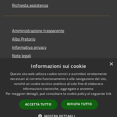
Richiesta assistenza
Amministrazione trasparente
Albo Pretorio
Informativa privacy
Note legali
×
Dichiarazione di accessibilità
Informazioni sui cookie
Questo sito web utilizza cookie tecnici e assimilati strettamente
necessari al corretto funzionamento e alla navigazione del sito,
nonché un cookie tecnico analitico al solo fine di elaborare
informazioni statistiche, aggregate e anonime.
RSS
Copyright © 2026 • Comune di
Per maggiori dettagli, può consultare la cookie policy al seguente
link
Accessibilità
Vallada Agordina • Powered by
Privacy
Municipium
Accesso
•
RIFIUTA TUTTO
ACCETTA TUTTO
Cookie
redazione
Mappa del sito
MOSTRA DETTAGLI