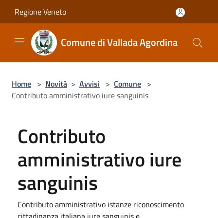
Salta al contenuto principale
Regione Veneto
Comune di Vallada Agordina
Home
>
Novità
>
Avvisi
>
Comune
>
Contributo amministrativo iure sanguinis
Contributo
amministrativo iure
sanguinis
Contributo amministrativo istanze riconoscimento
cittadinanza italiana iure sanguinis e