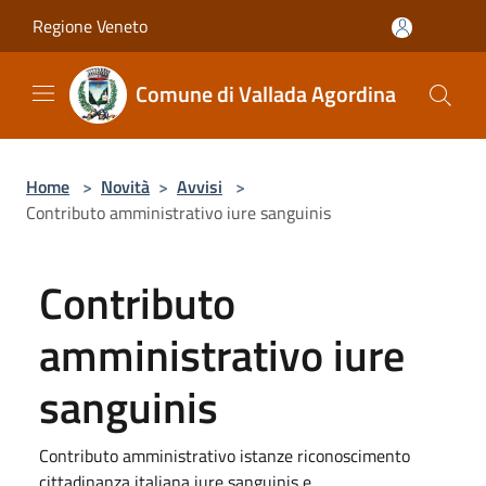
Salta al contenuto principale
Regione Veneto
Comune di Vallada Agordina
Home
>
Novità
>
Avvisi
>
Contributo amministrativo iure sanguinis
Contributo
amministrativo iure
sanguinis
Contributo amministrativo istanze riconoscimento
cittadinanza italiana iure sanguinis e