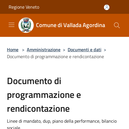
Salta al contenuto principale
Regione Veneto
Comune di Vallada Agordina
Home
>
Amministrazione
>
Documenti e dati
>
Documento di programmazione e rendicontazione
Documento di
programmazione e
rendicontazione
Linee di mandato, dup, piano della performance, bilancio
sociale