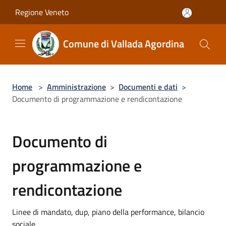
Salta al contenuto principale
Regione Veneto
Comune di Vallada Agordina
Home
>
Amministrazione
>
Documenti e dati
>
Documento di programmazione e rendicontazione
Documento di
programmazione e
rendicontazione
Linee di mandato, dup, piano della performance, bilancio
sociale