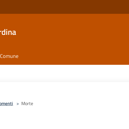
rdina
il Comune
omenti
>
Morte