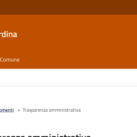
rdina
il Comune
omenti
>
Trasparenza amministrativa