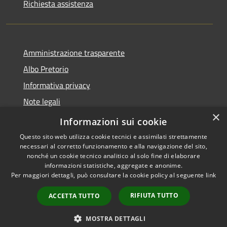
Richiesta assistenza
Amministrazione trasparente
Albo Pretorio
Informativa privacy
Note legali
×
Dichiarazione di accessibilità
Informazioni sui cookie
Questo sito web utilizza cookie tecnici e assimilati strettamente
necessari al corretto funzionamento e alla navigazione del sito,
nonché un cookie tecnico analitico al solo fine di elaborare
informazioni statistiche, aggregate e anonime.
RSS
Copyright © 2026 • Comune di
Per maggiori dettagli, può consultare la cookie policy al seguente
link
Accessibilità
Vallada Agordina • Powered by
Privacy
Municipium
Accesso
•
RIFIUTA TUTTO
ACCETTA TUTTO
Cookie
redazione
Mappa del sito
MOSTRA DETTAGLI