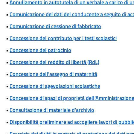
•
Annullamento in autotutela di un verbale a carico di un 
•
Comunicazione dei dati del conducente a seguito di ac
•
Comunicazione di cessione di fabbricato
•
Concessione del contributo per i testi scolastici
•
Concessione del patrocinio
•
Concessione del reddito di libertà (RdL)
•
Concessione dell'assegno di maternità
•
Concessione di agevolazioni scolastiche
•
Concessione di spazi di proprietà dell'Amministrazione p
•
Consultazione di materiale d'archivio
•
Disponibilità preliminare ad accogliere lavori di pubblic
•
Esercizio dei diritti in materia di protezione dei dati pe