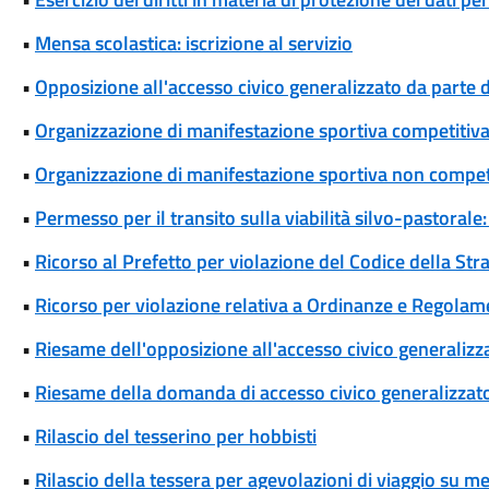
•
Mensa scolastica: iscrizione al servizio
•
Opposizione all'accesso civico generalizzato da parte d
•
Organizzazione di manifestazione sportiva competitiva
•
Organizzazione di manifestazione sportiva non competi
•
Permesso per il transito sulla viabilità silvo-pastorale
•
Ricorso al Prefetto per violazione del Codice della Str
•
Ricorso per violazione relativa a Ordinanze e Regolam
•
Riesame dell'opposizione all'accesso civico generalizza
•
Riesame della domanda di accesso civico generalizzat
•
Rilascio del tesserino per hobbisti
•
Rilascio della tessera per agevolazioni di viaggio su me