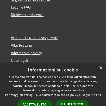
Leggi le FAQ
Richiesta assistenza
Amministrazione trasparente
Albo Pretorio
Informativa privacy
Note legali
×
Dichiarazione di accessibilità
Informazioni sui cookie
Questo sito web utilizza cookie tecnici e assimilati strettamente
necessari al corretto funzionamento e alla navigazione del sito,
nonché un cookie tecnico analitico al solo fine di elaborare
informazioni statistiche, aggregate e anonime.
RSS
Copyright © 2026 • Comune di
Per maggiori dettagli, può consultare la cookie policy al seguente
link
Accessibilità
Vallada Agordina • Powered by
Privacy
Municipium
Accesso
•
RIFIUTA TUTTO
ACCETTA TUTTO