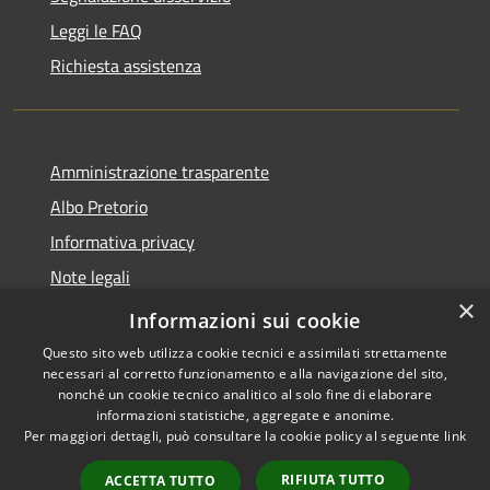
Leggi le FAQ
Richiesta assistenza
Amministrazione trasparente
Albo Pretorio
Informativa privacy
Note legali
×
Dichiarazione di accessibilità
Informazioni sui cookie
Questo sito web utilizza cookie tecnici e assimilati strettamente
necessari al corretto funzionamento e alla navigazione del sito,
nonché un cookie tecnico analitico al solo fine di elaborare
informazioni statistiche, aggregate e anonime.
RSS
Copyright © 2026 • Comune di
Per maggiori dettagli, può consultare la cookie policy al seguente
link
Accessibilità
Vallada Agordina • Powered by
Privacy
Municipium
Accesso
•
RIFIUTA TUTTO
ACCETTA TUTTO