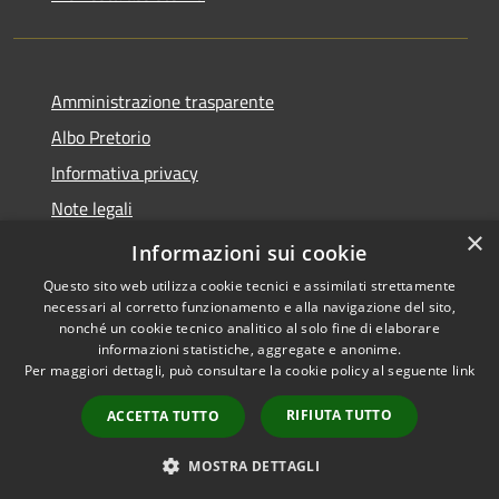
Amministrazione trasparente
Albo Pretorio
Informativa privacy
Note legali
×
Dichiarazione di accessibilità
Informazioni sui cookie
Questo sito web utilizza cookie tecnici e assimilati strettamente
necessari al corretto funzionamento e alla navigazione del sito,
nonché un cookie tecnico analitico al solo fine di elaborare
informazioni statistiche, aggregate e anonime.
RSS
Copyright © 2026 • Comune di
Per maggiori dettagli, può consultare la cookie policy al seguente
link
Accessibilità
Vallada Agordina • Powered by
Privacy
Municipium
Accesso
•
RIFIUTA TUTTO
ACCETTA TUTTO
Cookie
redazione
Mappa del sito
MOSTRA DETTAGLI