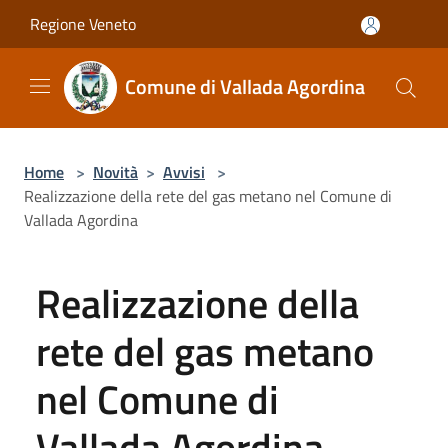
Salta al contenuto principale
Regione Veneto
Comune di Vallada Agordina
Home
>
Novità
>
Avvisi
>
Realizzazione della rete del gas metano nel Comune di
Vallada Agordina
Realizzazione della
rete del gas metano
nel Comune di
Vallada Agordina